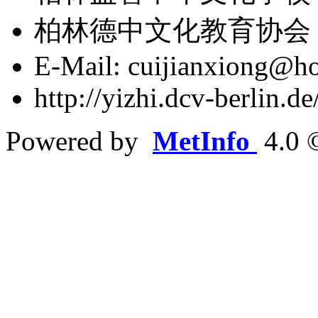
柏林德中文化教育协会
E-Mail: cuijianxiong@ho
http://yizhi.dcv-berlin.
Powered by
MetInfo
4.0 