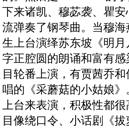
下来诸凯、穆苾袭、瞿安
流弹奏了钢琴曲。当穆海
生上台演绎苏东坡《明月
字正腔圆的朗诵和富有感
目轮番上演，有贾茜乔和
唱的《采蘑菇的小姑娘》
上台来表演，积极性都很
目像绕口令、小话剧《拔